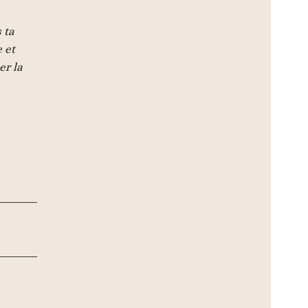
 ta
 et
er la